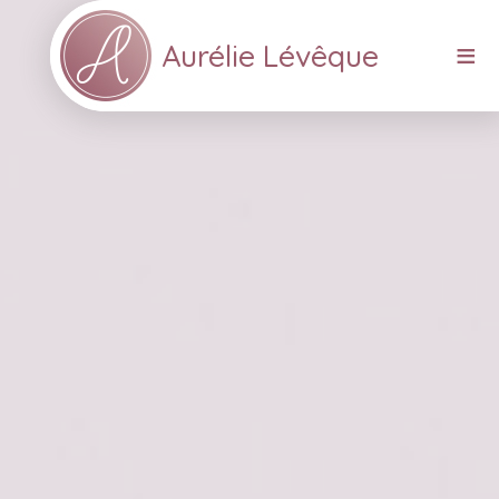
≡
Aurélie Lévêque